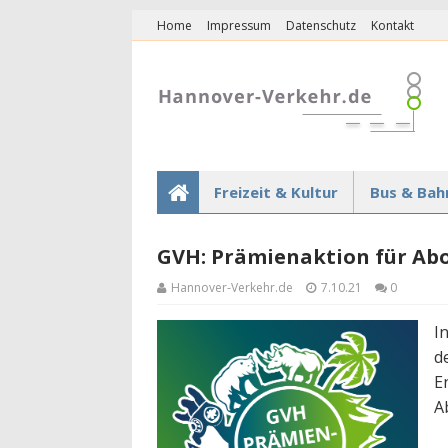
Home
Impressum
Datenschutz
Kontakt
Freizeit & Kultur
Bus & Bah
GVH: Prämienaktion für A
Hannover-Verkehr.de
7.10.21
0
I
d
E
A