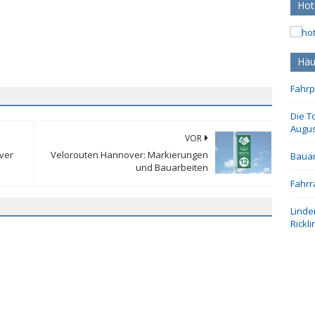
Hot
Häu
Fahrp
Die T
Augus
VOR
ver
Velorouten Hannover: Markierungen
Bauar
und Bauarbeiten
Fahrr
Linde
Rickl