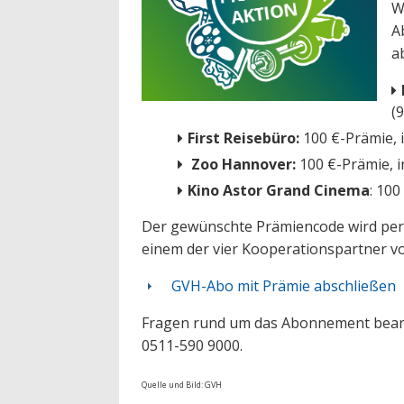
W
A
a
(
First Reisebüro:
100 €-Prämie, i
Zoo Hannover:
100 €-Prämie, i
Kino Astor Grand Cinema
: 100
Der gewünschte Prämiencode wird per 
einem der vier Kooperationspartner v
GVH-Abo mit Prämie abschließen
Fragen rund um das Abonnement beant
0511-590 9000.
Quelle und Bild: GVH