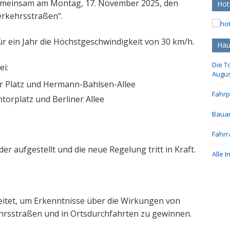
emeinsam am Montag, 17. November 2025, den
Hot
erkehrsstraßen“.
ür ein Jahr die Höchstgeschwindigkeit von 30 km/h.
Häu
Die T
ei:
Augus
er Platz und Hermann-Bahlsen-Allee
Fahrp
torplatz und Berliner Allee
Bauar
Fahrr
r aufgestellt und die neue Regelung tritt in Kraft.
Alle 
leitet, um Erkenntnisse über die Wirkungen von
hrsstraßen und in Ortsdurchfahrten zu gewinnen.