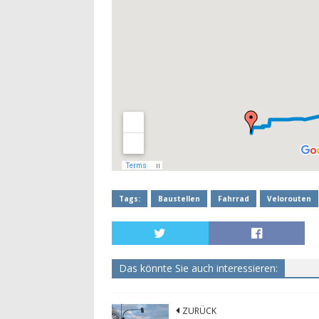
Tags:
Baustellen
Fahrrad
Velorouten
Das könnte Sie auch interessieren:
ZURÜCK