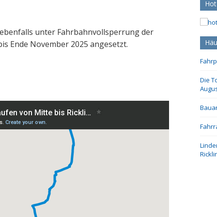
Hot
 ebenfalls unter Fahrbahnvollsperrung der
Häu
bis Ende November 2025 angesetzt.
Fahrp
Die T
Augus
Bauar
Fahrr
Linde
Rickl