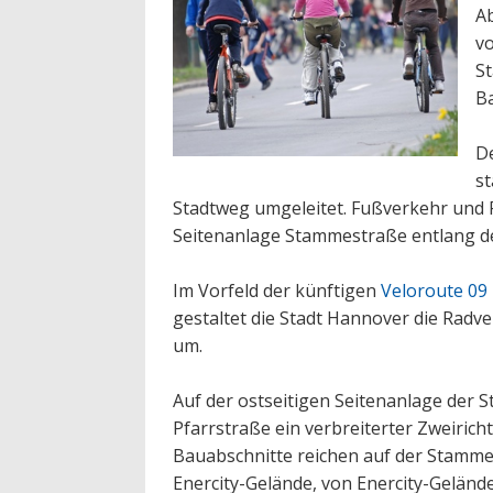
Ab
vo
S
Ba
De
st
Stadtweg umgeleitet. Fußverkehr und 
Seitenanlage Stammestraße entlang de
Im Vorfeld der künftigen
Veloroute 09
gestaltet die Stadt Hannover die Rad
um.
Auf der ostseitigen Seitenanlage der
Pfarrstraße ein verbreiterter Zweiric
Bauabschnitte reichen auf der Stamme
Enercity-Gelände, von Enercity-Gelän