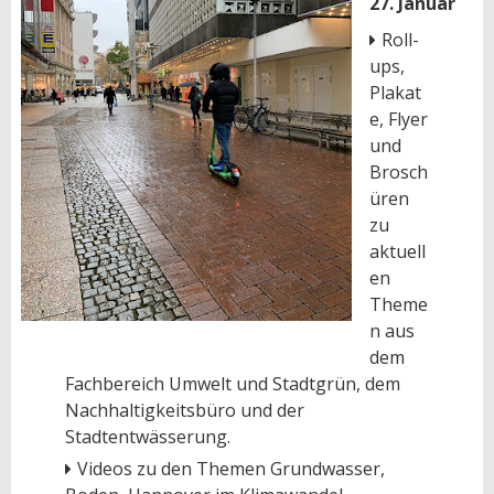
27. Januar
Roll-
ups,
Plakat
e, Flyer
und
Brosch
üren
zu
aktuell
en
Theme
n aus
dem
Fachbereich Umwelt und Stadtgrün, dem
Nachhaltigkeitsbüro und der
Stadtentwässerung.
Videos zu den Themen Grundwasser,